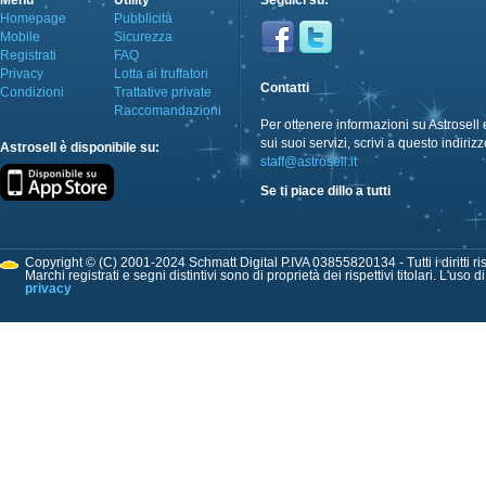
Menù
Utility
Seguici su:
Homepage
Pubblicità
Mobile
Sicurezza
Registrati
FAQ
Privacy
Lotta ai truffatori
Contatti
Condizioni
Trattative private
Raccomandazioni
Per ottenere informazioni su Astrosell 
sui suoi servizi, scrivi a questo indirizz
Astrosell è disponibile su:
staff@astrosell.it
Se ti piace dillo a tutti
Copyright © (C) 2001-2024 Schmatt Digital P.IVA 03855820134 - Tutti i diritti ris
Marchi registrati e segni distintivi sono di proprietà dei rispettivi titolari. L'uso 
privacy