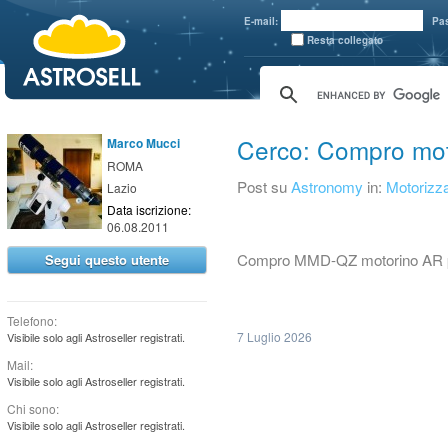
aaaaa
E-mail:
Pa
Resta collegato
Cerco: Compro mo
Marco Mucci
ROMA
Post su
Astronomy
in:
Motorizza
Lazio
Data iscrizione:
06.08.2011
Compro MMD-QZ motorino AR p
Segui questo utente
Telefono:
7 Luglio 2026
Visibile solo agli Astroseller registrati.
Mail:
Visibile solo agli Astroseller registrati.
Chi sono:
Visibile solo agli Astroseller registrati.