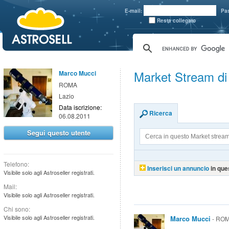
aaaaa
E-mail:
Pa
Resta collegato
Market Stream d
Marco Mucci
ROMA
Lazio
Data iscrizione:
Ricerca
06.08.2011
Segui questo utente
Telefono:
Inserisci un annuncio
in que
Visibile solo agli Astroseller registrati.
Mail:
Visibile solo agli Astroseller registrati.
Chi sono:
Visibile solo agli Astroseller registrati.
Marco Mucci
- ROM