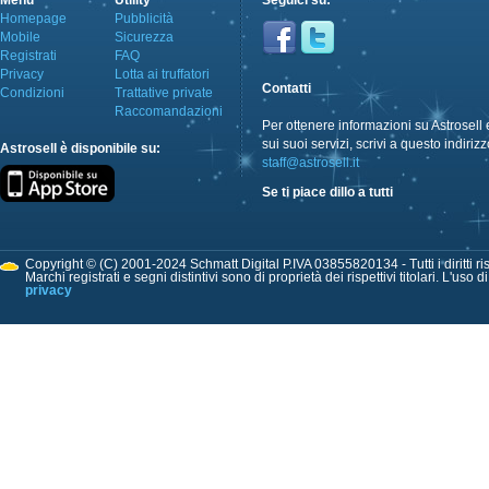
Menù
Utility
Seguici su:
Homepage
Pubblicità
Mobile
Sicurezza
Registrati
FAQ
Privacy
Lotta ai truffatori
Contatti
Condizioni
Trattative private
Raccomandazioni
Per ottenere informazioni su Astrosell 
sui suoi servizi, scrivi a questo indirizz
Astrosell è disponibile su:
staff@astrosell.it
Se ti piace dillo a tutti
Copyright © (C) 2001-2024 Schmatt Digital P.IVA 03855820134 - Tutti i diritti ris
Marchi registrati e segni distintivi sono di proprietà dei rispettivi titolari. L'uso 
privacy