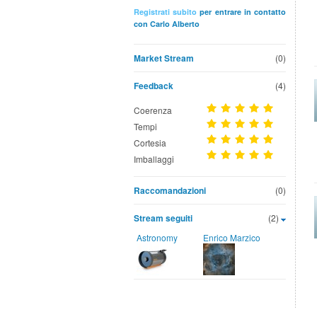
Registrati subito
per entrare in contatto
con Carlo Alberto
Market Stream
(0)
Feedback
(4)
Coerenza
Tempi
Cortesia
Imballaggi
Raccomandazioni
(0)
Stream seguiti
(2)
Astronomy
Enrico Marzico