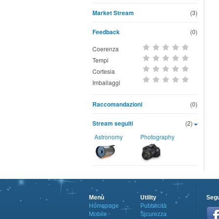
Market Stream
(3)
Feedback
(0)
Coerenza
Tempi
Cortesia
Imballaggi
Raccomandazioni
(0)
Stream seguiti
(2)
Astronomy
Photography
Menù
Utility
Segu
Homepage
Pubblicità
Mobile
Sicurezza