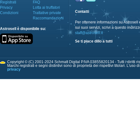
Registrati
FAQ
Privacy
Lotta ai truffatori
Contatti
Condizioni
Trattative private
Raccomandazioni
Per ottenere informazioni su Astrosell 
sui suoi servizi, scrivi a questo indirizz
Astrosell è disponibile su:
staff@astrosell.it
Se ti piace dillo a tutti
Copyright © (C) 2001-2024 Schmatt Digital P.IVA 03855820134 - Tutti i diritti ris
Marchi registrati e segni distintivi sono di proprietà dei rispettivi titolari. L'uso 
privacy