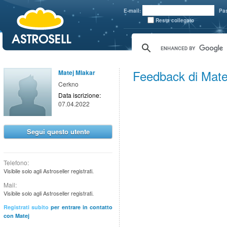
aaaaa
E-mail:
Pa
Resta collegato
Feedback di Mate
Matej Mlakar
Cerkno
Data iscrizione:
07.04.2022
Segui questo utente
Telefono:
Visibile solo agli Astroseller registrati.
Mail:
Visibile solo agli Astroseller registrati.
Registrati subito
per entrare in contatto
con Matej