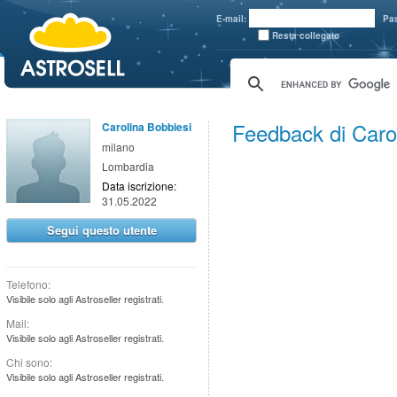
aaaaa
E-mail:
Pa
Resta collegato
Feedback di Caro
Carolina Bobbiesi
milano
Lombardia
Data iscrizione:
31.05.2022
Segui questo utente
Telefono:
Visibile solo agli Astroseller registrati.
Mail:
Visibile solo agli Astroseller registrati.
Chi sono:
Visibile solo agli Astroseller registrati.