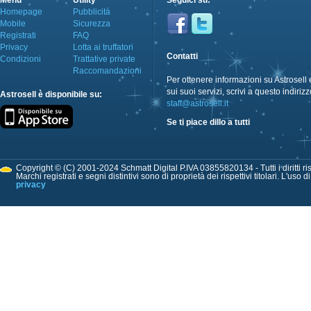
Menù
Utility
Seguici su:
Homepage
Pubblicità
Mobile
Sicurezza
Registrati
FAQ
Privacy
Lotta ai truffatori
Contatti
Condizioni
Trattative private
Raccomandazioni
Per ottenere informazioni su Astrosell 
sui suoi servizi, scrivi a questo indirizz
Astrosell è disponibile su:
staff@astrosell.it
Se ti piace dillo a tutti
Copyright © (C) 2001-2024 Schmatt Digital P.IVA 03855820134 - Tutti i diritti ris
Marchi registrati e segni distintivi sono di proprietà dei rispettivi titolari. L'uso 
privacy