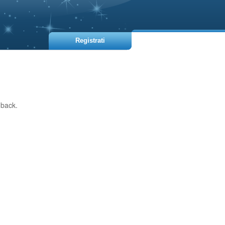
Registrati
dback.