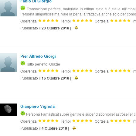
Fabio Di Giorgio
Transazione perfetta, materiale in ottimo stato e 5 stelle all'im
Persona simpaticissima, vale la pena la trattativa anche solo per cono
Coerenza
Tempi
Cortesia
Im
Pubblicato il
20 Ottobre 2018
|
Pier Alfredo Giorgi
Tutto perfetto. Grazie
Coerenza
Tempi
Cortesia
Im
Pubblicato il
16 Ottobre 2018
|
Gianpiero Vignola
Persona Fantastica! super gentile e super disponibile! astroseller c
Coerenza
Tempi
Cortesia
Im
Pubblicato il
4 Ottobre 2018
|