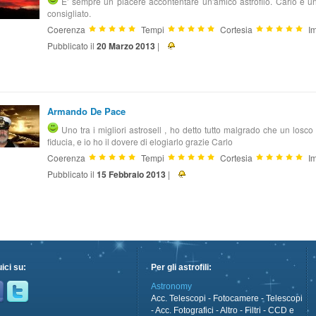
E' sempre un piacere accontentare un'amico astrofilo. Carlo è un
consigliato.
Coerenza
Tempi
Cortesia
Im
Pubblicato il
20 Marzo 2013
|
Armando De Pace
Uno tra i migliori astrosell , ho detto tutto malgrado che un losco
fiducia, e io ho il dovere di elogiarlo grazie Carlo
Coerenza
Tempi
Cortesia
Im
Pubblicato il
15 Febbraio 2013
|
ici su:
Per gli astrofili:
Astronomy
Acc. Telescopi
-
Fotocamere
-
Telescopi
-
Acc. Fotografici
-
Altro
-
Filtri
-
CCD e