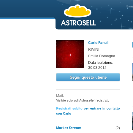
aaaaa
E-ma
Carlo Fanuli
RIMINI
Emilia Romagna
Data iscrizione:
30.03.2012
Segui questo utente
Mail:
Visibile solo agli Astroseller registrati.
Registrati subito
per entrare in contatto
con Carlo
Market Stream
(2)