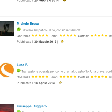
Pubblicato il
25 Febbraio 2014
|
Michele Brusa
Davvero simpatico Carlo, consigliatissimo!!!
Coerenza
Tempi
Cortesia
Im
Pubblicato il
30 Maggio 2013
|
Luca F.
Transazione operata per conto di un altro astrofilo. Una brava, cor
Coerenza
Tempi
Cortesia
Im
Pubblicato il
18 Aprile 2013
|
Giuseppe Ruggiero