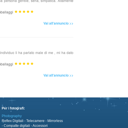
a persona gentile, seria, simpatica. Altamente
ballaggi
Vai all'annuncio >>
 individuo li ha parlato male di me , mi ha dato
ballaggi
Vai all'annuncio >>
Per i fotografi:
Photography
Reflex Digitali
-
Telecamere
-
Mirrorless
-
Compatte digitali
-
Accessori