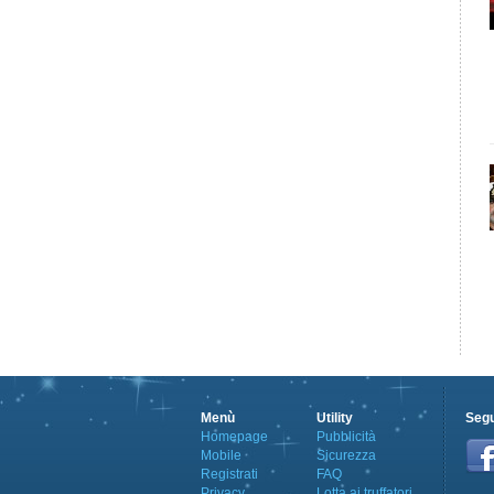
Menù
Utility
Segu
Homepage
Pubblicità
Mobile
Sicurezza
Registrati
FAQ
Privacy
Lotta ai truffatori