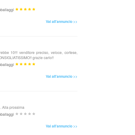
ballaggi
Vai all'annuncio >>
bbe 10!!! venditore preciso, veloce, cortese,
SIGLIATISSIMO!! grazie carlo!!
ballaggi
Vai all'annuncio >>
e. Alla prossima
ballaggi
Vai all'annuncio >>