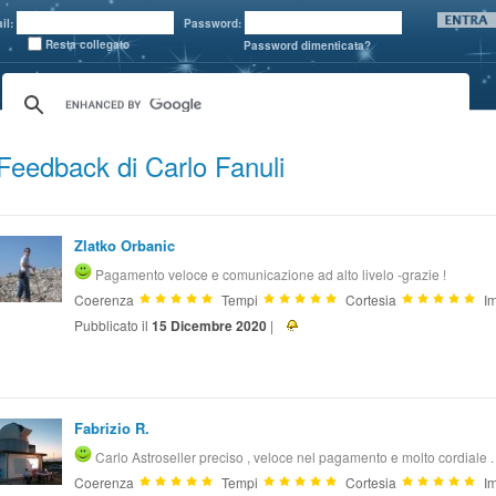
il:
Password:
Resta collegato
Password dimenticata?
Feedback di Carlo Fanuli
Zlatko Orbanic
Pagamento veloce e comunicazione ad alto livelo -grazie !
Coerenza
Tempi
Cortesia
Im
Pubblicato il
15 Dicembre 2020
|
Fabrizio R.
Carlo Astroseller preciso , veloce nel pagamento e molto cordiale 
Coerenza
Tempi
Cortesia
Im