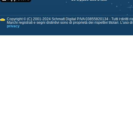
Copyright © (C) 2001-2024 Schmatt Digital P.IVA 03855820134 - Tutti i diritti ris
Marchi registrati e segni distintivi sono di proprietà dei rispettivi titolari. L'uso 
privacy