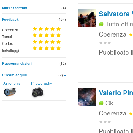
Market Stream
(4)
Salvatore
Feedback
(494)
Tutto otti
Coerenza
Coerenza
Tempi
Cortesia
Imballaggi
Pubblicato i
Raccomandazioni
(12)
Stream seguiti
(2)
Astronomy
Photography
Valerio Pi
Ok
Coerenza
Pubblicato i