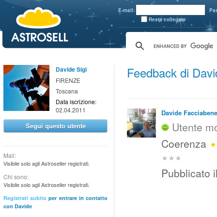
aaaaa
E-mail:
Pa
Resta collegato
Feedback di Davi
Davide Sigi
FIRENZE
Toscana
Data iscrizione:
02.04.2011
Davide Facciaben
Utente mo
Segui questo utente
Coerenza
Mail:
Visibile solo agli Astroseller registrati.
Pubblicato i
Chi sono:
Visibile solo agli Astroseller registrati.
Registrati subito
per entrare in contatto
con Davide