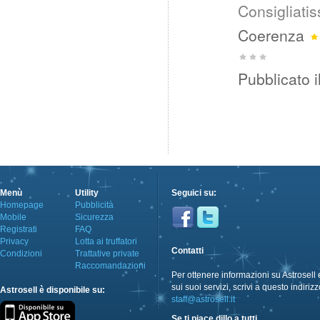
Consigliati
Coerenza
Pubblicato i
Menù
Utility
Seguici su:
Homepage
Pubblicità
Mobile
Sicurezza
Registrati
FAQ
Privacy
Lotta ai truffatori
Contatti
Condizioni
Trattative private
Raccomandazioni
Per ottenere informazioni su Astrosell 
sui suoi servizi, scrivi a questo indirizz
Astrosell è disponibile su:
staff@astrosell.it
Se ti piace dillo a tutti