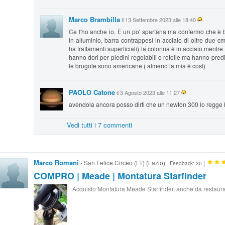
Marco Brambilla
il 13 Settembre 2023 alle 18:40
Ce l'ho anche io. È un po' spartana ma confermo che è b
in alluminio, barra contrappesi in acciaio di oltre due 
ha trattamenti superficiali) la colonna è in acciaio mentr
hanno dori per piedini regolabili o rotelle ma hanno predis
le brugole sono americane ( almeno la mia è così)
PAOLO Catone
il 3 Agosto 2023 alle 11:27
avendola ancora posso dirti che un newton 300 lo regge 
Vedi tutti i 7 commenti
Marco Romani
- San Felice Circeo (LT) (Lazio)
|
- Feedback: 30
COMPRO | Meade | Montatura Starfinder
Acquisto Montatura Meade Starfinder, anche da restaur