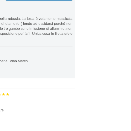
ella robusta. La testa è veramente massiccia
cm di diametro ( tende ad ossidarsi perché non
e le tre gambe sono in fusione di alluminio, non
posizione per farli. Unica cosa le filettature e
bene , ciao Marco
are