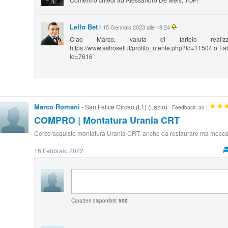
Lello Bet
il 15 Gennaio 2023 alle 18:24
Ciao Marco, valuta di fartelo real
https://www.astrosell.it/profilo_utente.php?Id=11504 o Fab
Id=7616
Marco Romani
- San Felice Circeo (LT) (Lazio)
|
- Feedback: 30
COMPRO | Montatura Urania CRT
Cerco/acquisto montatura Urania CRT, anche da restaurare ma mecca
16 Febbraio 2022
Caratteri disponibili:
500