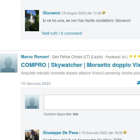
Giovanni
il 9 Giugno 2023 alle 10:36
Io ne ho una, se non hai risolto contattami. Giovanni
Vedi tutti i 6 commenti
Marco Romani
- San Felice Circeo (LT) (Lazio)
|
- Feedback: 30
COMPRO | Skywatcher | Morsetto doppio V
Acquisto robusto morsetto doppio attacco Vixen/Losmandy. Anche solo
15 Gennaio 2023
Caratteri disponibili:
500
Giuseppe De Pace
il 15 Gennaio 2023 alle 18:39
Confermo chiedi ad Alessandro De Meis, TOP!