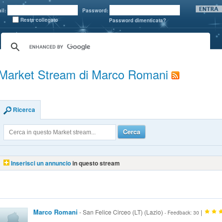
il:
Password:
Resta collegato
Password dimenticata?
Market Stream di Marco Romani
Ricerca
Cerca
Inserisci un annuncio
in questo stream
Marco Romani
- San Felice Circeo (LT) (Lazio)
|
- Feedback: 30