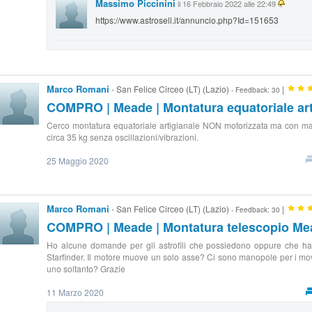
Massimo Piccinini
il 16 Febbraio 2022 alle 22:49
https://www.astrosell.it/annuncio.php?Id=151653
Marco Romani
- San Felice Circeo (LT) (Lazio)
|
- Feedback: 30
COMPRO | Meade | Montatura equatoriale art
Cerco montatura equatoriale artigianale NON motorizzata ma con ma
circa 35 kg senza oscillazioni/vibrazioni.
25 Maggio 2020
Marco Romani
- San Felice Circeo (LT) (Lazio)
|
- Feedback: 30
COMPRO | Meade | Montatura telescopio Mea
Ho alcune domande per gli astrofili che possiedono oppure che h
Starfinder. Il motore muove un solo asse? Ci sono manopole per i mov
uno soltanto? Grazie
11 Marzo 2020