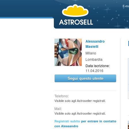
aaaaa
E-ma
Alessandro
Mastelli
Milano
Lombardia
Data iscrizione:
11.04.2016
Segui questo utente
Telefono:
Visibile solo agli Astroseller registrati.
Mail:
Visibile solo agli Astroseller registrati.
Registrati subito
per entrare in contatto
con Alessandro