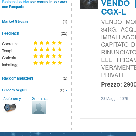
VENDO |
Registrati subito
per entrare in contatto
con Pasquale
CGX-L
VENDO MON
Market Stream
(1)
34KG, ACQU
Feedback
(22)
IMBALLAGG
CAPITATO D
Coerenza
RINUNCIA
Tempi
Cortesia
ELETTRICA
Imballaggi
VERAMENTE
PRIVATI.
Raccomandazioni
(2)
Prezzo: 2900
Stream seguiti
(2)
Astronomy
Gionata...
28 Maggio 2026