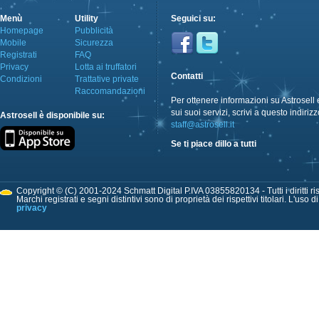
Menù
Utility
Seguici su:
Homepage
Pubblicità
Mobile
Sicurezza
Registrati
FAQ
Privacy
Lotta ai truffatori
Contatti
Condizioni
Trattative private
Raccomandazioni
Per ottenere informazioni su Astrosell 
sui suoi servizi, scrivi a questo indirizz
Astrosell è disponibile su:
staff@astrosell.it
Se ti piace dillo a tutti
Copyright © (C) 2001-2024 Schmatt Digital P.IVA 03855820134 - Tutti i diritti ris
Marchi registrati e segni distintivi sono di proprietà dei rispettivi titolari. L'uso 
privacy