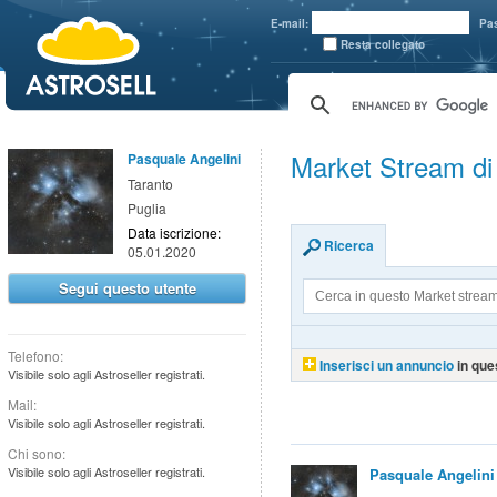
aaaaa
E-mail:
Pa
Resta collegato
Market Stream di
Pasquale Angelini
Taranto
Puglia
Data iscrizione:
Ricerca
05.01.2020
Segui questo utente
Telefono:
Inserisci un annuncio
in que
Visibile solo agli Astroseller registrati.
Mail:
Visibile solo agli Astroseller registrati.
Chi sono:
Visibile solo agli Astroseller registrati.
Pasquale Angelini