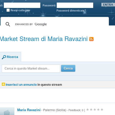
il:
Password:
Resta collegato
Password dimenticata?
Market Stream di Maria Ravazini
Ricerca
Cerca
Inserisci un annuncio
in questo stream
Maria Ravazini
- Palermo (Sicilia)
|
- Feedback: 0