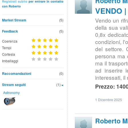
Roberto M
Registrati subito
per entrare in contatto
con Roberto
VENDO | 
Vendo un rif
Market Stream
(5)
della sua val
Feedback
(5)
0,8x dedicato,
condizioni, l
Coerenza
del settore. 
Tempi
Cortesia
persona ma c
Imballaggi
ma il traspor
ad inserire 
Raccomandazioni
(0)
interessati, 
Stream seguiti
(1)
Prezzo: 1400
Astronomy
1 Dicembre 2025
Roberto M