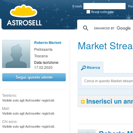
aaaaa
E-mail:
Pa
Resta collegato
Market Strea
Roberto Marioni
Pietrasanta
Toscana
Data iscrizione:
17.02.2020
Ricerca
Segui questo utente
Telefono:
Inserisci un a
Visibile solo agli Astroseller registrati.
Mail:
Visibile solo agli Astroseller registrati.
Chi sono:
Visibile solo agli Astroseller registrati.