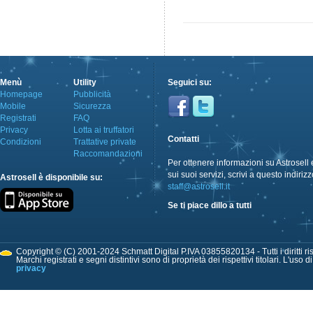
Menù
Utility
Seguici su:
Homepage
Pubblicità
Mobile
Sicurezza
Registrati
FAQ
Privacy
Lotta ai truffatori
Contatti
Condizioni
Trattative private
Raccomandazioni
Per ottenere informazioni su Astrosell 
sui suoi servizi, scrivi a questo indirizz
Astrosell è disponibile su:
staff@astrosell.it
Se ti piace dillo a tutti
Copyright © (C) 2001-2024 Schmatt Digital P.IVA 03855820134 - Tutti i diritti ris
Marchi registrati e segni distintivi sono di proprietà dei rispettivi titolari. L'uso 
privacy