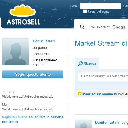
aaaaa
E-mail:
Pa
Resta collegato
Market Stream di 
Danilo Tartari
bergamo
Lombardia
Data iscrizione:
Ricerca
13.06.2020
Segui questo utente
Telefono:
Inserisci un annuncio
in que
Visibile solo agli Astroseller registrati.
Mail:
Visibile solo agli Astroseller registrati.
Registrati subito
per entrare in contatto
con Danilo
Danilo Tartari
- ber