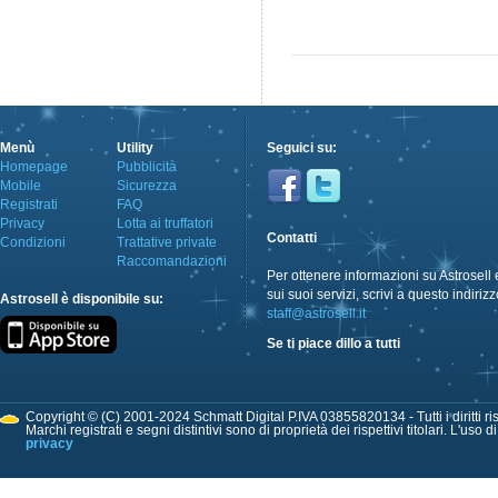
Menù
Utility
Seguici su:
Homepage
Pubblicità
Mobile
Sicurezza
Registrati
FAQ
Privacy
Lotta ai truffatori
Contatti
Condizioni
Trattative private
Raccomandazioni
Per ottenere informazioni su Astrosell 
sui suoi servizi, scrivi a questo indirizz
Astrosell è disponibile su:
staff@astrosell.it
Se ti piace dillo a tutti
Copyright © (C) 2001-2024 Schmatt Digital P.IVA 03855820134 - Tutti i diritti ris
Marchi registrati e segni distintivi sono di proprietà dei rispettivi titolari. L'uso 
privacy