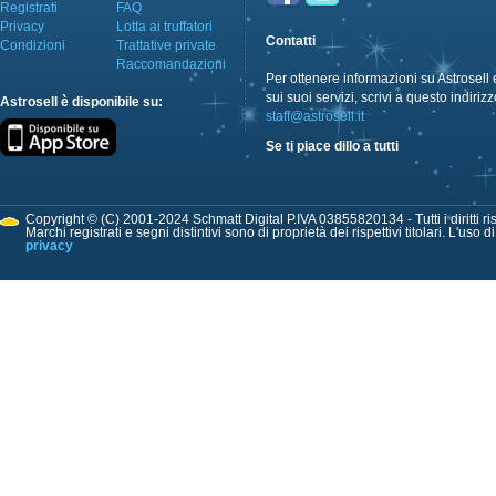
Registrati
FAQ
Privacy
Lotta ai truffatori
Contatti
Condizioni
Trattative private
Raccomandazioni
Per ottenere informazioni su Astrosell 
sui suoi servizi, scrivi a questo indirizz
Astrosell è disponibile su:
staff@astrosell.it
Se ti piace dillo a tutti
Copyright © (C) 2001-2024 Schmatt Digital P.IVA 03855820134 - Tutti i diritti ris
Marchi registrati e segni distintivi sono di proprietà dei rispettivi titolari. L'uso 
privacy