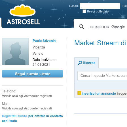
aaaaa
E-mail:
Pa
Resta collegato
Market Stream di
Paolo Stivanin
Vicenza
Veneto
Data iscrizione:
Ricerca
24.01.2021
Segui questo utente
Telefono:
Inserisci un annuncio
in que
Visibile solo agli Astroseller registrati.
Mail:
Visibile solo agli Astroseller registrati.
Registrati subito
per entrare in contatto
con Paolo