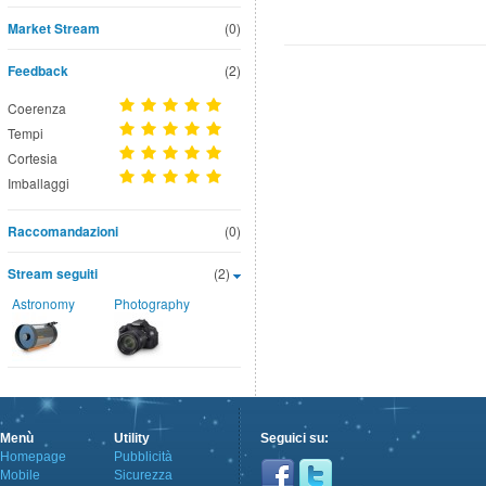
Market Stream
(0)
Feedback
(2)
Coerenza
Tempi
Cortesia
Imballaggi
Raccomandazioni
(0)
Stream seguiti
(2)
Astronomy
Photography
Menù
Utility
Seguici su:
Homepage
Pubblicità
Mobile
Sicurezza