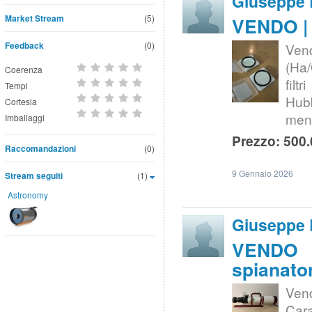
Giuseppe
Market Stream
(5)
VENDO | 
Feedback
(0)
Vend
(Ha/
Coerenza
filt
Tempi
Hubb
Cortesia
meno
Imballaggi
Prezzo: 500.
Raccomandazioni
(0)
9 Gennaio 2026
Stream seguiti
(1)
Astronomy
Giuseppe
VENDO |
spianato
Vend
Cara