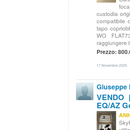
foca
custodia orig
compatibile 
tapo copriobb
WO FLAT73A 
raggiungere i
Prezzo: 800.
17 Novembre 2025
Giuseppe
VENDO | 
EQ/AZ G
AN
SkyH
util