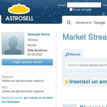
aaaaa
E-mail:
Pa
Resta collegato
Market Stre
Giuseppe Renna
Vicenza
Veneto
Data iscrizione:
20.08.2022
Ricerca
Segui questo utente
Telefono:
Inserisci un a
Visibile solo agli Astroseller registrati.
Mail:
Visibile solo agli Astroseller registrati.
Registrati subito
per entrare in contatto
con Giuseppe