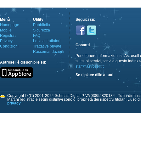
Menù
Utility
Seguici su:
Homepage
Pubblicità
Mobile
Sicurezza
Registrati
FAQ
Privacy
Lotta ai truffatori
Contatti
Condizioni
Trattative private
Raccomandazioni
Per ottenere informazioni su Astrosell 
sui suoi servizi, scrivi a questo indirizz
Astrosell è disponibile su:
staff@astrosell.it
Se ti piace dillo a tutti
Copyright © (C) 2001-2024 Schmatt Digital P.IVA 03855820134 - Tutti i diritti ris
Marchi registrati e segni distintivi sono di proprietà dei rispettivi titolari. L'uso 
privacy