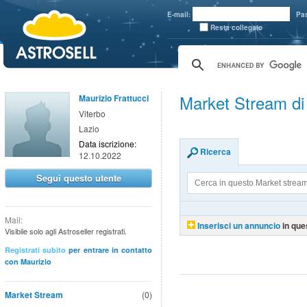
aaaaa
E-mail:
Pa
Resta collegato
Market Stream di
Maurizio Frattucci
Viterbo
Lazio
Data iscrizione:
Ricerca
12.10.2022
Segui questo utente
Mail:
Inserisci un annuncio
in que
Visibile solo agli Astroseller registrati.
Registrati subito
per entrare in contatto
con Maurizio
Market Stream
(0)