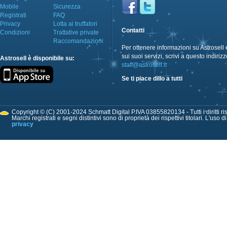
Mobile
Sicurezza
Registrati
FAQ
Privacy
Lotta ai truffatori
Contatti
Condizioni
Trattative private
Raccomandazioni
Per ottenere informazioni su Astrosell 
sui suoi servizi, scrivi a questo indirizz
Astrosell è disponibile su:
staff@astrosell.it
Se ti piace dillo a tutti
Copyright © (C) 2001-2024 Schmatt Digital P.IVA 03855820134 - Tutti i diritti ris
Marchi registrati e segni distintivi sono di proprietà dei rispettivi titolari. L'uso 
privacy