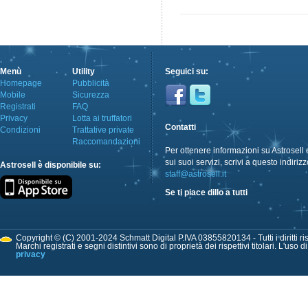
Menù
Utility
Seguici su:
Homepage
Pubblicità
Mobile
Sicurezza
Registrati
FAQ
Privacy
Lotta ai truffatori
Contatti
Condizioni
Trattative private
Raccomandazioni
Per ottenere informazioni su Astrosell 
sui suoi servizi, scrivi a questo indirizz
Astrosell è disponibile su:
staff@astrosell.it
Se ti piace dillo a tutti
Copyright © (C) 2001-2024 Schmatt Digital P.IVA 03855820134 - Tutti i diritti ris
Marchi registrati e segni distintivi sono di proprietà dei rispettivi titolari. L'uso 
privacy