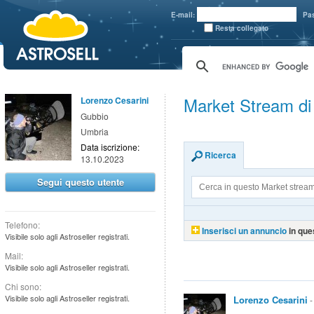
aaaaa
E-mail:
Pa
Resta collegato
Market Stream di
Lorenzo Cesarini
Gubbio
Umbria
Data iscrizione:
Ricerca
13.10.2023
Segui questo utente
Telefono:
Inserisci un annuncio
in que
Visibile solo agli Astroseller registrati.
Mail:
Visibile solo agli Astroseller registrati.
Chi sono:
Visibile solo agli Astroseller registrati.
Lorenzo Cesarini
-