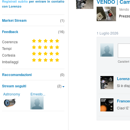
VENDO | Came
Registrati subito
per entrare in contatto
con Lorenzo
Vendo 
Prezzo
Market Stream
(1)
Feedback
(16)
1 Luglio 2026
Coerenza
Tempi
Cortesia
Imballaggi
Caratteri
Raccomandazioni
(0)
Lorenz
Si è dis
Stream seguiti
(2)
Astronomy
Ernesto...
France
Ciao! E'