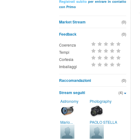
Registrati subito
per entrare in contatto
con Primo
Market Stream
(0)
Feedback
(0)
Coerenza
Tempi
Cortesia
Imballaggi
Raccomandazioni
(0)
Stream seguiti
(4)
Astronomy
Photography
Mario...
PAOLO STELLA