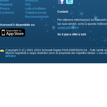
Mobile
Sicurezza
Registrati
FAQ
Privacy
Lotta ai truffatori
Contatti
Condizioni
Trattative private
Raccomandazioni
Per ottenere informazioni su Astrosell 
sui suoi servizi, scrivi a questo indirizz
Astrosell è disponibile su:
staff@astrosell.it
Se ti piace dillo a tutti
Copyright © (C) 2001-2024 Schmatt Digital P.IVA 03855820134 - Tutti i diritti ris
Marchi registrati e segni distintivi sono di proprietà dei rispettivi titolari. L'uso 
privacy