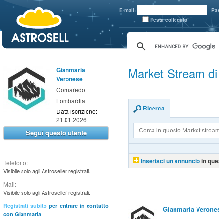
aaaaa
E-mail:
Pa
Resta collegato
Market Stream d
Gianmaria
Veronese
Cornaredo
Lombardia
Ricerca
Data iscrizione:
21.01.2026
Segui questo utente
Inserisci un annuncio
in que
Telefono:
Visibile solo agli Astroseller registrati.
Mail:
Visibile solo agli Astroseller registrati.
Registrati subito
per entrare in contatto
Gianmaria Verone
con Gianmaria