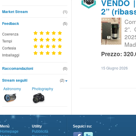
VENDO | 
2” (ribas
Market Stream
(1)
Come
Feedback
(5)
2”. 
Coerenza
2025
Tempi
Mad
Cortesia
Prezzo: 320.
Imballaggi
15 Giugno 2026
Raccomandazioni
(0)
Stream seguiti
(2)
Astronomy
Photography
Menù
Utility
Seguici su:
Homepage
Pubblicità