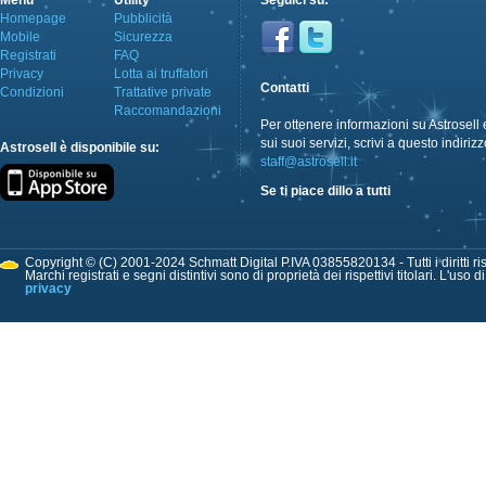
Menù
Utility
Seguici su:
Homepage
Pubblicità
Mobile
Sicurezza
Registrati
FAQ
Privacy
Lotta ai truffatori
Contatti
Condizioni
Trattative private
Raccomandazioni
Per ottenere informazioni su Astrosell 
sui suoi servizi, scrivi a questo indirizz
Astrosell è disponibile su:
staff@astrosell.it
Se ti piace dillo a tutti
Copyright © (C) 2001-2024 Schmatt Digital P.IVA 03855820134 - Tutti i diritti ris
Marchi registrati e segni distintivi sono di proprietà dei rispettivi titolari. L'uso 
privacy