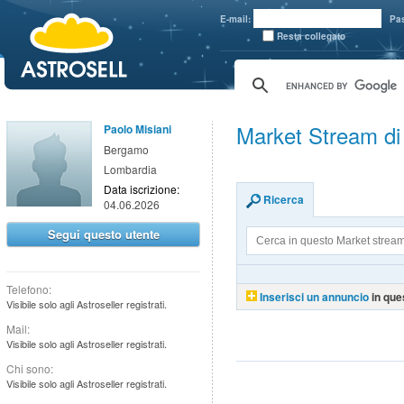
aaaaa
E-mail:
Pa
Resta collegato
Market Stream di
Paolo Misiani
Bergamo
Lombardia
Data iscrizione:
Ricerca
04.06.2026
Segui questo utente
Telefono:
Inserisci un annuncio
in que
Visibile solo agli Astroseller registrati.
Mail:
Visibile solo agli Astroseller registrati.
Chi sono:
Visibile solo agli Astroseller registrati.