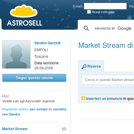
aaaaa
E-mail:
Pa
Resta collegato
Market Stream di
Sandro Garzelli
EMPOLI
Toscana
Data iscrizione:
Ricerca
26.09.2008
Segui questo utente
Mail:
Inserisci un annuncio
in que
Visibile solo agli Astroseller registrati.
Registrati subito
per entrare in contatto
con Sandro
Market Stream
(0)