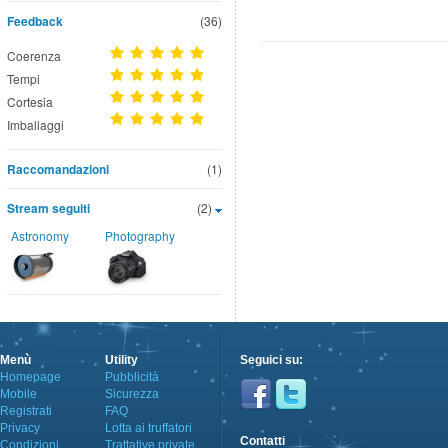
Feedback
(36)
Coerenza
Tempi
Cortesia
Imballaggi
Raccomandazioni
(1)
Stream seguiti
(2)
Astronomy
Photography
Menù
Utility
Seguici su:
Homepage
Pubblicità
Mobile
Sicurezza
Registrati
FAQ
Privacy
Lotta ai truffatori
Contatti
Condizioni
Trattative private