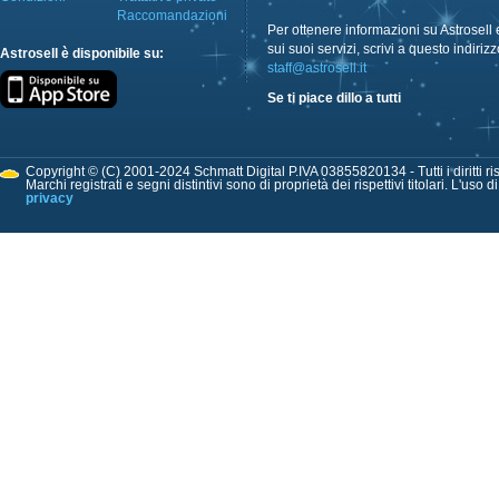
Raccomandazioni
Per ottenere informazioni su Astrosell 
sui suoi servizi, scrivi a questo indirizz
Astrosell è disponibile su:
staff@astrosell.it
Se ti piace dillo a tutti
Copyright © (C) 2001-2024 Schmatt Digital P.IVA 03855820134 - Tutti i diritti ris
Marchi registrati e segni distintivi sono di proprietà dei rispettivi titolari. L'uso 
privacy