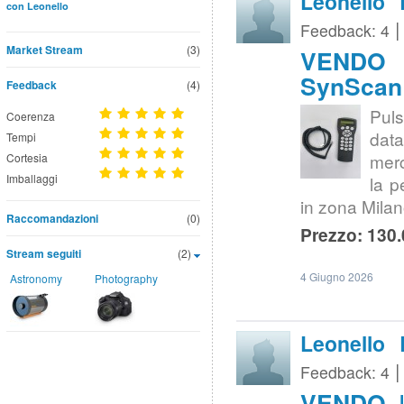
Leonello 
con Leonello
Feedback: 4
Market Stream
(3)
VENDO |
SynScan 
Feedback
(4)
Pul
Coerenza
data
Tempi
merc
Cortesia
Imballaggi
la p
in zona Milan
Raccomandazioni
(0)
Prezzo: 130.
Stream seguiti
(2)
4 Giugno 2026
Astronomy
Photography
Leonello 
Feedback: 4
VENDO |