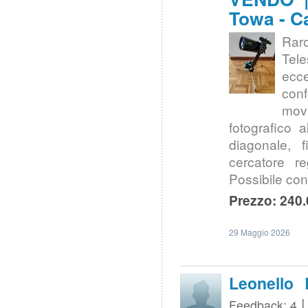
Towa - C
Rar
Tel
ecc
con
movi
fotografico 
diagonale, f
cercatore reg
Possibile co
Prezzo: 240.
29 Maggio 2026
Leonello 
Feedback: 4