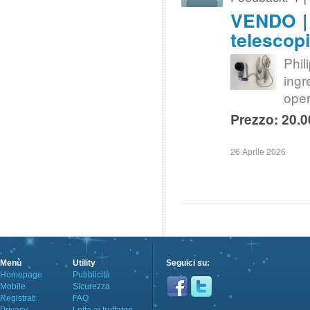
VENDO | 
telescop
Phi
ing
oper
Prezzo: 20.0
26 Aprile 2026
Menù
Utility
Seguici su:
Homepage
Pubblicità
Mobile
Sicurezza
Registrati
FAQ