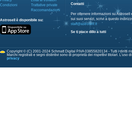
Privacy
Lotta ai truffatori
Contatti
Condizioni
Trattative private
Raccomandazioni
Per ottenere informazioni su Astrosell 
sui suoi servizi, scrivi a questo indirizz
Astrosell è disponibile su:
staff@astrosell.it
Se ti piace dillo a tutti
Copyright © (C) 2001-2024 Schmatt Digital P.IVA 03855820134 - Tutti i diritti ris
Marchi registrati e segni distintivi sono di proprietà dei rispettivi titolari. L'uso 
privacy