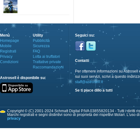
Menù
Utility
Seguici su:
Homepage
Pubblicità
Mobile
Sicurezza
Registrati
FAQ
Privacy
Lotta ai truffatori
Contatti
Condizioni
Trattative private
Raccomandazioni
Per ottenere informazioni su Astrosell 
sui suoi servizi, scrivi a questo indirizz
Astrosell è disponibile su:
staff@astrosell.it
Se ti piace dillo a tutti
Copyright © (C) 2001-2024 Schmatt Digital P.IVA 03855820134 - Tutti i diritti ris
Marchi registrati e segni distintivi sono di proprietà dei rispettivi titolari. L'uso 
privacy