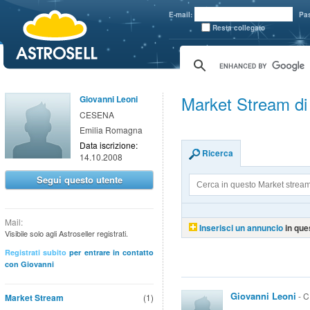
aaaaa
E-mail:
Pa
Resta collegato
Market Stream di
Giovanni Leoni
CESENA
Emilia Romagna
Data iscrizione:
Ricerca
14.10.2008
Segui questo utente
Mail:
Inserisci un annuncio
in que
Visibile solo agli Astroseller registrati.
Registrati subito
per entrare in contatto
con Giovanni
Giovanni Leoni
- C
Market Stream
(1)