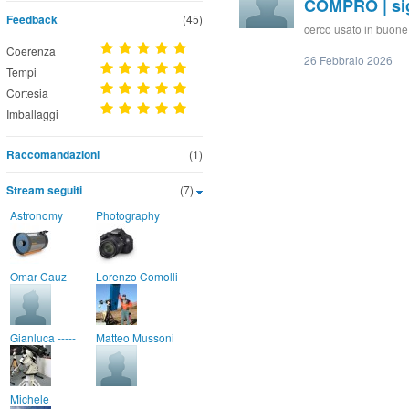
COMPRO | si
Feedback
(45)
cerco usato in buone
Coerenza
26 Febbraio 2026
Tempi
Cortesia
Imballaggi
Raccomandazioni
(1)
Stream seguiti
(7)
Astronomy
Photography
Omar Cauz
Lorenzo Comolli
Gianluca -----
Matteo Mussoni
Michele