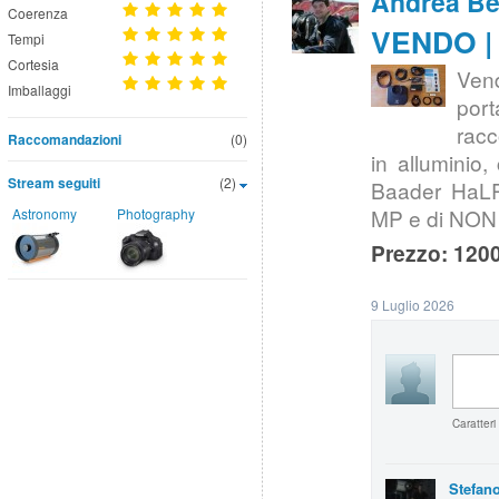
Andrea Bel
Coerenza
VENDO | 
Tempi
Cortesia
Ven
Imballaggi
por
racc
Raccomandazioni
(0)
in alluminio
Stream seguiti
(2)
Baader HaLRG
MP e di NON a
Astronomy
Photography
Prezzo: 1200
9 Luglio 2026
Caratteri
Stefan