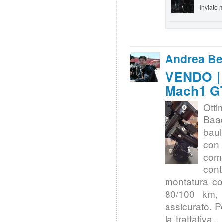
Inviato 
Andrea Bel
VENDO | 
Mach1 G
Ott
Baad
baul
con 
com
con
montatura co
80/100 km,
assicurato. P
la trattativa