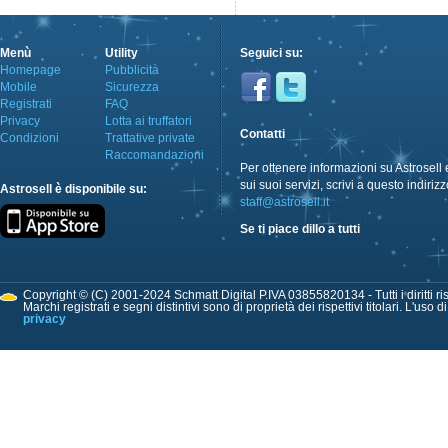
Menù
Utility
Seguici su:
Homepage
Pubblicità
Mobile
Sicurezza
Registrati
FAQ
Privacy
Lotta ai truffatori
Contatti
Condizioni
Trattative private
Raccomandazioni
Per ottenere informazioni su Astrosell 
sui suoi servizi, scrivi a questo indirizz
Astrosell è disponibile su:
staff@astrosell.it
Se ti piace dillo a tutti
Copyright © (C) 2001-2024 Schmatt Digital P.IVA 03855820134 - Tutti i diritti ris
Marchi registrati e segni distintivi sono di proprietà dei rispettivi titolari. L'uso 
privacy