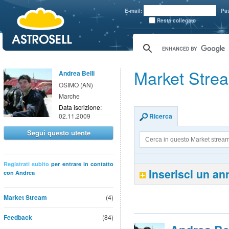
aaaaa
E-mail:
Pa
Resta collegato
Market Strea
Andrea Belli
OSIMO (AN)
Marche
Data iscrizione:
02.11.2009
Ricerca
Segui questo utente
Registrati subito
per entrare in contatto
Inserisci un a
con Andrea
Market Stream
(4)
Feedback
(84)