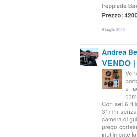
treppiede Ba
Prezzo: 4200
9 Luglio 2026
Andrea Bel
VENDO | 
Ven
port
e ad
cam
Con set 6 fi
31mm senza c
camera di guid
prego cortese
inutilmente la