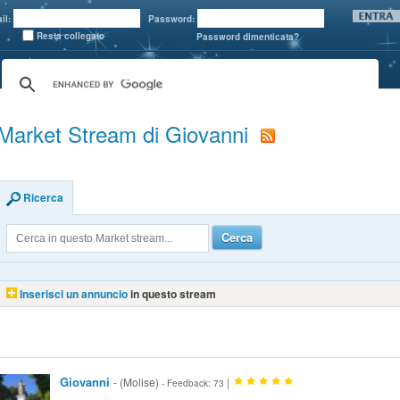
il:
Password:
Resta collegato
Password dimenticata?
Market Stream di Giovanni
Ricerca
Cerca
Inserisci un annuncio
in questo stream
Giovanni
- (Molise)
|
- Feedback: 73