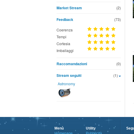
Market Stream
(2)
Feedback
(73)
Coerenza
Tempi
Cortesia
Imballaggi
Raccomandazioni
(0)
Stream seguiti
(1)
Astronomy
Menù
Utility
Segu
Homepage
Pubblicità