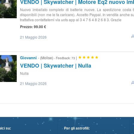
VENDO | Skywatcher | Motore Eq2 nuovo imb
Nuovo imballato completo di batterie nuove. La spedizione costa 6
disponibili (non me le fa caricare). Accetto Paypal. In vendita anche su
trattativa contattatemi via uots app al 3 4 7 6 4 8 2 6 8 3. Grazie
Prezzo: 99.00 €
21 Maggio 2026
Giovanni
- (Molise)
|
- Feedback: 73
VENDO | Skywatcher | Nulla
Nulla
21 Maggio 2026
ici su:
Per gli astrofili: