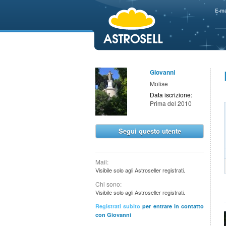
aaaaa
E-ma
Giovanni
Molise
Data iscrizione:
Prima del 2010
Segui questo utente
Mail:
Visibile solo agli Astroseller registrati.
Chi sono:
Visibile solo agli Astroseller registrati.
Registrati subito
per entrare in contatto
con Giovanni