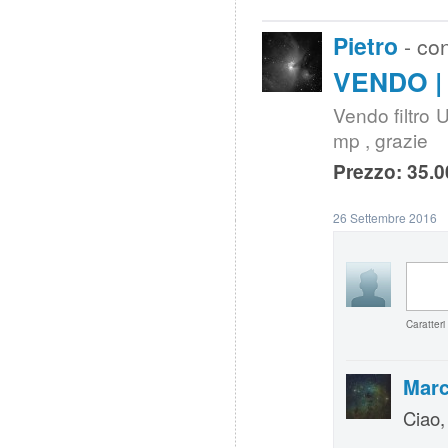
Pietro
- co
VENDO | 
Vendo filtro U
mp , grazie
Prezzo: 35.0
26 Settembre 2016
Caratteri
Marc
Ciao,