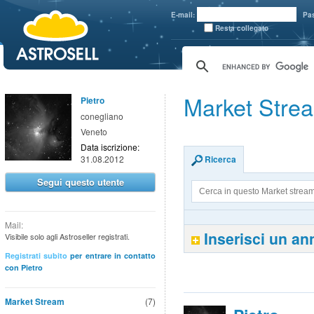
aaaaa
E-mail:
Pa
Resta collegato
Market Stre
Pietro
conegliano
Veneto
Data iscrizione:
31.08.2012
Ricerca
Segui questo utente
Mail:
Inserisci un a
Visibile solo agli Astroseller registrati.
Registrati subito
per entrare in contatto
con Pietro
Market Stream
(7)