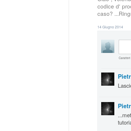
codice d' pro
caso? ...Ringr
14 Giugno 2014
Caratteri
Piet
Lasci
Piet
...me
tutori