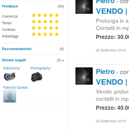
Pietro
- co
Feedback
(34)
VENDO | 
Coerenza
Prolunga in 
Tempi
Contatti in 
Cortesia
Prezzo: 30.0
Imballaggi
Raccomandazioni
(0)
26 Settembre 2016
Stream seguiti
(3)
Astronomy
Photography
Pietro
- co
VENDO | 
Fabrizio Quiese
Vendo prolun
contatti in m
Prezzo: 40.0
26 Settembre 2016