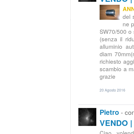
ANN
del 
ne p
SW70/500 o s
(senza il rid
alluminio au
diam 70mm(mo
richiesto ag
scambio a man
grazie
20 Agosto 2016
Pietro
- co
VENDO | 
Ciao , volend