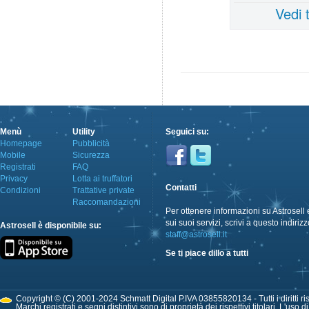
Vedi 
Menù
Utility
Seguici su:
Homepage
Pubblicità
Mobile
Sicurezza
Registrati
FAQ
Privacy
Lotta ai truffatori
Contatti
Condizioni
Trattative private
Raccomandazioni
Per ottenere informazioni su Astrosell 
sui suoi servizi, scrivi a questo indirizz
Astrosell è disponibile su:
staff@astrosell.it
Se ti piace dillo a tutti
Copyright © (C) 2001-2024 Schmatt Digital P.IVA 03855820134 - Tutti i diritti ris
Marchi registrati e segni distintivi sono di proprietà dei rispettivi titolari. L'uso 