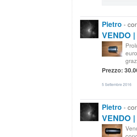
Pietro
- co
VENDO | 
Pro
eur
graz
Prezzo: 30.0
5 Settembre 2016
Pietro
- co
VENDO | 
Ven
cond