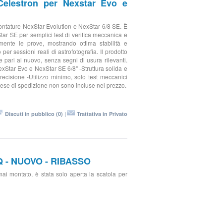
Celestron per Nexstar Evo e
ntature NexStar Evolution e NexStar 6/8 SE. È
tar SE per semplici test di verifica meccanica e
mente le prove, mostrando ottima stabilità e
r sessioni reali di astrofotografia. Il prodotto
e pari al nuovo, senza segni di usura rilevanti.
exStar Evo e NexStar SE 6/8" -Struttura solida e
precisione -Utilizzo minimo, solo test meccanici
 spese di spedizione non sono incluse nel prezzo.
Discuti in pubblico (0) |
Trattativa in Privato
EQ - NUOVO - RIBASSO
 montato, è stata solo aperta la scatola per