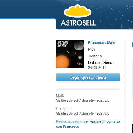
aaaaa
E-ma
Francesco Maio
Pisa
Toscana
Data iscrizione:
26.09.2012
Segui questo utente
Mail:
Visibile solo agli Astroseller registrati.
Chi sono:
Visibile solo agli Astroseller registrati.
Registrati subito
per entrare in contatto
con Francesco