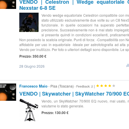
VENDO | Celestron | Wedge equatoriale 
Nexstar 6-8 SE
Vendo wedge equatoriale Celestron compatibile con mo
stato utilizzato esclusivamente due volte su un C8 NexS
funzionale. In quelle occasioni ha superato perfetta
precisione. Successivamente non è mai stato impiegato pe
si presenta quindi in condizioni eccellenti, praticament
Non possiedo la scatola originale. Punti di forza: -Compatibilità con N
affidabile per uso in equatoriale -Ideale per astrofotografia ad alta 
Vendo per inutilizzo. Per foto o ulteriori dettagli sono disponibile. Le
Prezzo: 350.00 €
28 Giugno 2026
Francesco Maio
- Pisa (Toscana)
|
- Feedback: 2
VENDO | Skywatcher | SkyWatcher 70/900 
Vendo, un SkyWatcher 70/900 EQ nuovo, mai usato, mai
valutarne lo stato generale.
Prezzo: 130.00 €