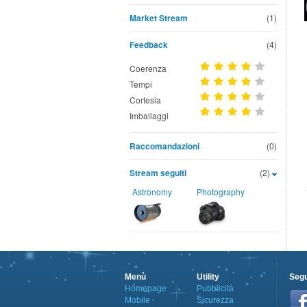
Market Stream
(1)
Feedback
(4)
Coerenza
Tempi
Cortesia
Imballaggi
Raccomandazioni
(0)
Stream seguiti
(2)
Astronomy
Photography
Menù
Utility
Segu
Homepage
Pubblicità
Mobile
Sicurezza