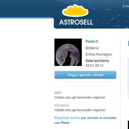
aaaaa
E-ma
Paolo C.
Modena
Emilia Romagna
Data iscrizione:
05.01.2013
Segui questo utente
Mail:
Visibile solo agli Astroseller registrati.
Chi sono:
Visibile solo agli Astroseller registrati.
Registrati subito
per entrare in contatto
con Paolo