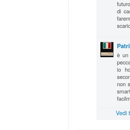
futur
di c
faremo
scari
Patr
è un 
pecca
io h
secon
non s
smart
facil
Vedi 