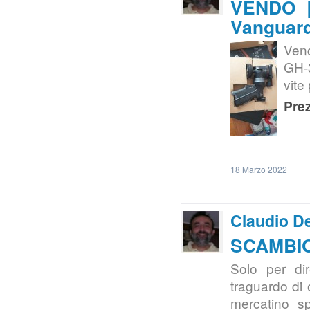
VENDO |
Vanguar
Vend
GH-3
vite
Prez
18 Marzo 2022
Claudio De
SCAMBIO 
Solo per di
traguardo di 
mercatino sp