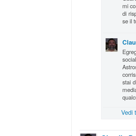
mi co
di ri
se il
Clau
Egreg
soci
Astro
corri
stai 
media
qualc
Vedi 