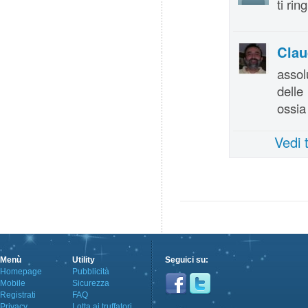
ti ri
Clau
assol
delle
ossia 
Vedi 
Menù
Utility
Seguici su:
Homepage
Pubblicità
Mobile
Sicurezza
Registrati
FAQ
Privacy
Lotta ai truffatori