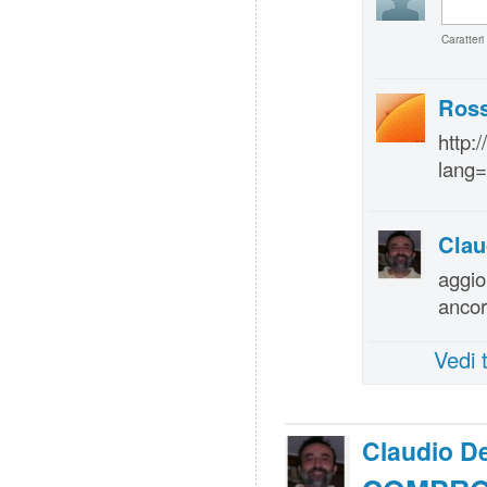
Caratteri
Ross
http:
lang=
Clau
aggio
anco
Vedi 
Claudio De