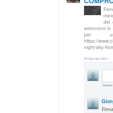
COMPRO | 
Fir
mini
del 
astronomi in 
per un 
https://www.c
night-sky-fro
28 Gennaio 2021
Caratteri
Gior
Firma