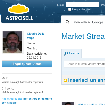
aaaaa
E-mail:
Pa
Resta collegato
Market Strea
Claudio Della
Volpe
Trento
Trentino
Ricerca
Data iscrizione:
26.04.2013
Segui questo utente
Mail:
Inserisci un a
Visibile solo agli Astroseller registrati.
Chi sono:
Visibile solo agli Astroseller registrati.
Registrati subito
per entrare in contatto
con Claudio