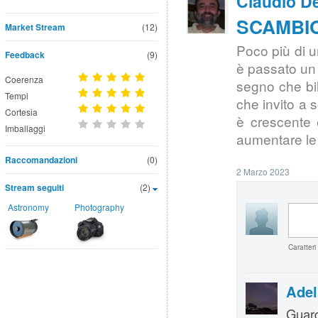
Claudio De
SCAMBIO 
Market Stream
(12)
Poco più di u
Feedback
(9)
è passato un 
Coerenza
segno che bil
Tempi
che invito a 
Cortesia
è crescente 
Imballaggi
aumentare le co
Raccomandazioni
(0)
2 Marzo 2023
Stream seguiti
(2)
Astronomy
Photography
Caratteri
Ade
Guard