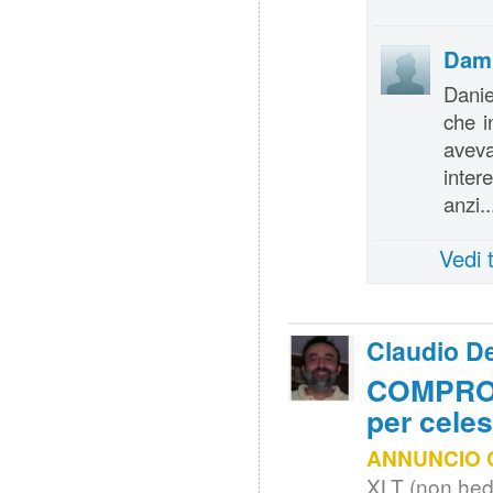
Dami
Daniel
che i
avev
inter
anzi..
Vedi 
Claudio De
COMPRO |
per cele
ANNUNCIO 
XLT (non hed