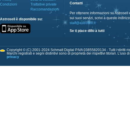
Contatti
Condizioni
Trattative private
Raccomandazioni
Per ottenere informazioni su Astrosell 
sui suoi servizi, scrivi a questo indirizz
Astrosell è disponibile su:
staff@astrosell.it
Se ti piace dillo a tutti
Copyright © (C) 2001-2024 Schmatt Digital P.IVA 03855820134 - Tutti i diritti ris
Marchi registrati e segni distintivi sono di proprietà dei rispettivi titolari. L'uso 
privacy