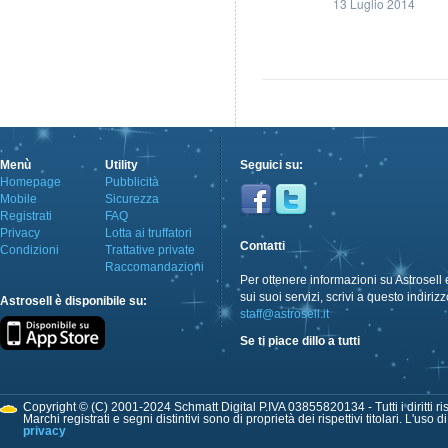
13 Luglio 2014
Menù
Utility
Seguici su:
Homepage
Pubblicità
Mobile
Sicurezza
Registrati
FAQ
Privacy
Lotta ai truffatori
Contatti
Condizioni
Trattative private
Raccomandazioni
Per ottenere informazioni su Astrosell 
sui suoi servizi, scrivi a questo indirizz
Astrosell è disponibile su:
staff@astrosell.it
Se ti piace dillo a tutti
Copyright © (C) 2001-2024 Schmatt Digital P.IVA 03855820134 - Tutti i diritti ris
Marchi registrati e segni distintivi sono di proprietà dei rispettivi titolari. L'uso 
privacy