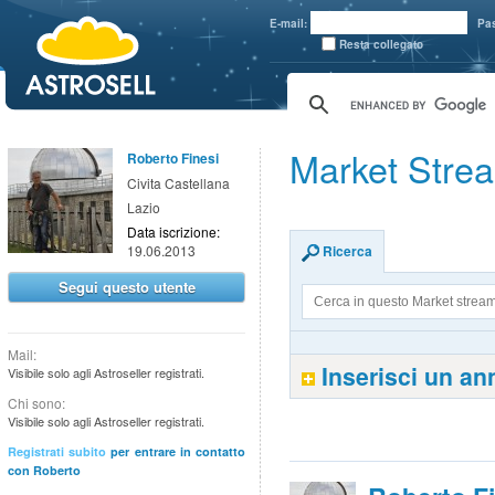
aaaaa
E-mail:
Pa
Resta collegato
Market Strea
Roberto Finesi
Civita Castellana
Lazio
Data iscrizione:
19.06.2013
Ricerca
Segui questo utente
Mail:
Inserisci un a
Visibile solo agli Astroseller registrati.
Chi sono:
Visibile solo agli Astroseller registrati.
Registrati subito
per entrare in contatto
con Roberto