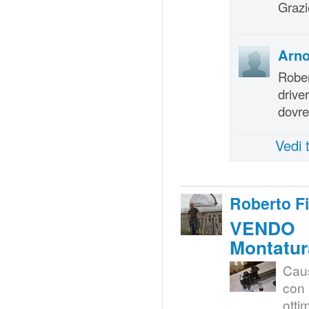
Grazi
Arn
Rober
drive
dovre
Vedi 
Roberto F
VENDO |
Montatur
Caus
con
otti