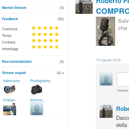
Roberto F
Market Stream
(3)
COMPRO |
Feedback
(32)
Salv
che 
Coerenza
Tempi
Cortesia
Imballaggi
16 Agosto 2018
Raccomandazioni
(0)
Stream seguiti
(4)
Astronomy
Photography
Caratteri
Cristian
Simone...
Robe
Dacco
della