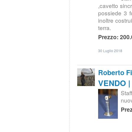
,cavetto sinc
possiede 3 fo
inoltre costru
terra.
Prezzo: 200.
30 Luglio 2018
Roberto F
VENDO | 
Sta
nuov
Prez