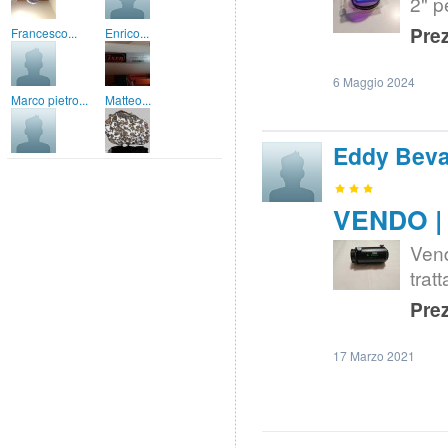
2" pe
Prez
Francesco...
Enrico...
6 Maggio 2024
Marco pietro...
Matteo...
Eddy Bev
VENDO | 
Vend
tratt
Prez
17 Marzo 2021