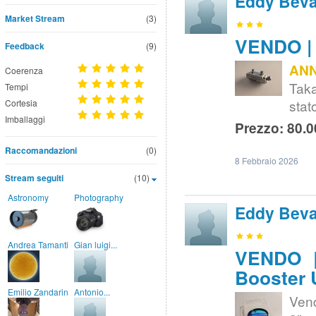
Eddy Bev
Market Stream
(3)
VENDO | 
Feedback
(9)
AN
Coerenza
Taka
Tempi
stat
Cortesia
Imballaggi
Prezzo: 80.0
Raccomandazioni
(0)
8 Febbraio 2026
Stream seguiti
(10)
Astronomy
Photography
Eddy Bev
Andrea Tamanti
Gian luigi...
VENDO | 
Booster 
Emilio Zandarin
Antonio...
Ven