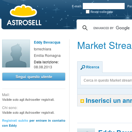
aaaaa
E-mail:
Pa
Resta collegato
Market Stre
Eddy Bevacqua
torrechiara
Emilia Romagna
Data iscrizione:
08.08.2013
Ricerca
Segui questo utente
Mail:
Inserisci un a
Visibile solo agli Astroseller registrati.
Chi sono:
Visibile solo agli Astroseller registrati.
Registrati subito
per entrare in contatto
con Eddy