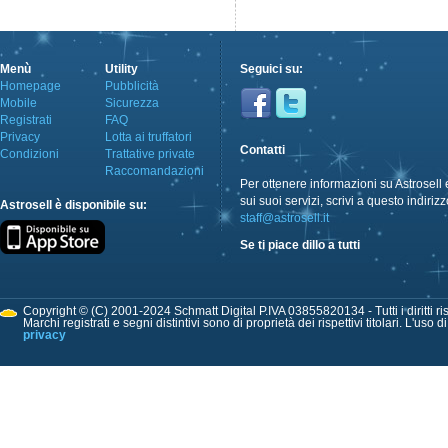
Menù
Utility
Seguici su:
Homepage
Pubblicità
Mobile
Sicurezza
Registrati
FAQ
Privacy
Lotta ai truffatori
Contatti
Condizioni
Trattative private
Raccomandazioni
Per ottenere informazioni su Astrosell 
sui suoi servizi, scrivi a questo indirizz
Astrosell è disponibile su:
staff@astrosell.it
Se ti piace dillo a tutti
Copyright © (C) 2001-2024 Schmatt Digital P.IVA 03855820134 - Tutti i diritti ris
Marchi registrati e segni distintivi sono di proprietà dei rispettivi titolari. L'uso 
privacy