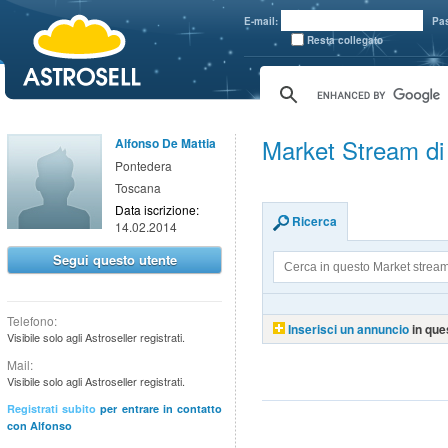
aaaaa
E-mail:
Pa
Resta collegato
Market Stream di
Alfonso De Mattia
Pontedera
Toscana
Data iscrizione:
Ricerca
14.02.2014
Segui questo utente
Telefono:
Inserisci un annuncio
in que
Visibile solo agli Astroseller registrati.
Mail:
Visibile solo agli Astroseller registrati.
Registrati subito
per entrare in contatto
con Alfonso