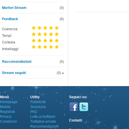
Market Stream
(0)
Feedback
(6)
Coerenza
Tempi
Cortesia
Imballaggi
Raccomandazioni
(0)
Stream seguiti
(0)
Menù
Utility
Seguici su:
Homepage
Pubblicità
Mobile
Sicurezza
Registrati
FAQ
Privacy
Lotta ai truffatori
Contatti
Condizioni
Trattative private
Raccomandazioni