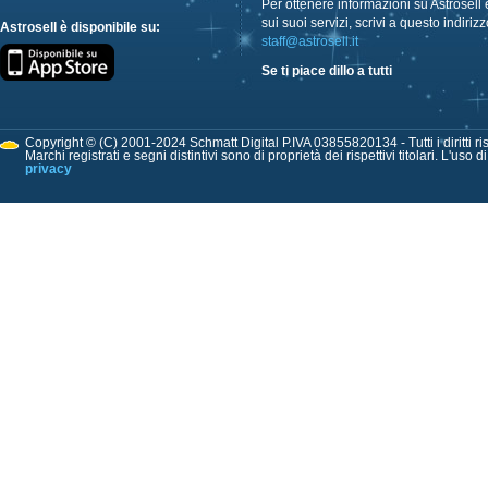
Per ottenere informazioni su Astrosell 
sui suoi servizi, scrivi a questo indirizz
Astrosell è disponibile su:
staff@astrosell.it
Se ti piace dillo a tutti
Copyright © (C) 2001-2024 Schmatt Digital P.IVA 03855820134 - Tutti i diritti ris
Marchi registrati e segni distintivi sono di proprietà dei rispettivi titolari. L'uso 
privacy