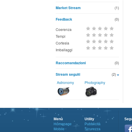
Market Stream
(1)
Feedback
(0)
Coerenza
Tempi
Cortesia
Imballaggi
Raccomandazioni
(0)
Stream seguiti
(2)
Astronomy
Photography
Menù
Utility
Segu
Homepage
Pubblicità
Mobile
Sicurezza