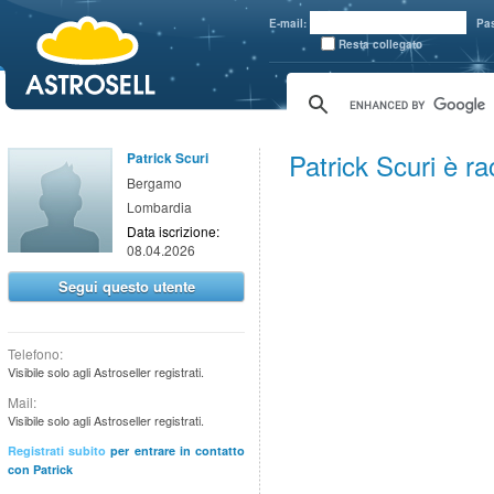
aaaaa
E-mail:
Pa
Resta collegato
Patrick Scuri è 
Patrick Scuri
Bergamo
Lombardia
Data iscrizione:
08.04.2026
Segui questo utente
Telefono:
Visibile solo agli Astroseller registrati.
Mail:
Visibile solo agli Astroseller registrati.
Registrati subito
per entrare in contatto
con Patrick