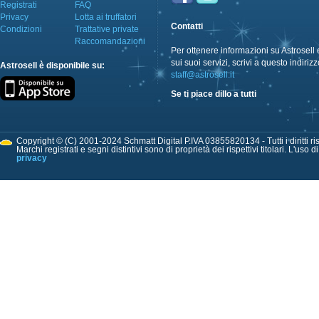
Registrati
FAQ
Privacy
Lotta ai truffatori
Contatti
Condizioni
Trattative private
Raccomandazioni
Per ottenere informazioni su Astrosell 
sui suoi servizi, scrivi a questo indirizz
Astrosell è disponibile su:
staff@astrosell.it
Se ti piace dillo a tutti
Copyright © (C) 2001-2024 Schmatt Digital P.IVA 03855820134 - Tutti i diritti ris
Marchi registrati e segni distintivi sono di proprietà dei rispettivi titolari. L'uso 
privacy