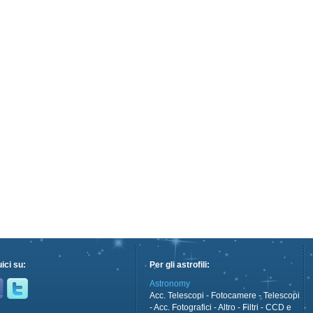
ici su:
Per gli astrofili:
Astronomy
Acc. Telescopi
-
Fotocamere
-
Telescopi
-
Acc. Fotografici
-
Altro
-
Filtri
-
CCD e