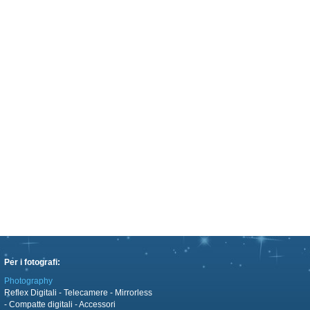
Per i fotografi:
Photography
Reflex Digitali
-
Telecamere
-
Mirrorless
-
Compatte digitali
-
Accessori