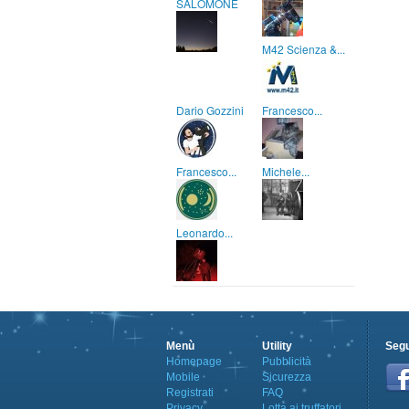
SALOMONE
M42 Scienza &...
Dario Gozzini
Francesco...
Francesco...
Michele...
Leonardo...
Menù
Utility
Segu
Homepage
Pubblicità
Mobile
Sicurezza
Registrati
FAQ
Privacy
Lotta ai truffatori