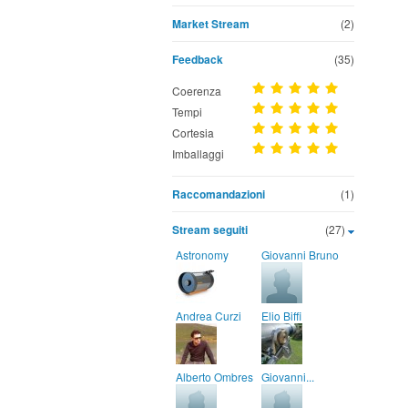
Market Stream
(2)
Feedback
(35)
Coerenza
Tempi
Cortesia
Imballaggi
Raccomandazioni
(1)
Stream seguiti
(27)
Astronomy
Giovanni Bruno
Andrea Curzi
Elio Biffi
Alberto Ombres
Giovanni...