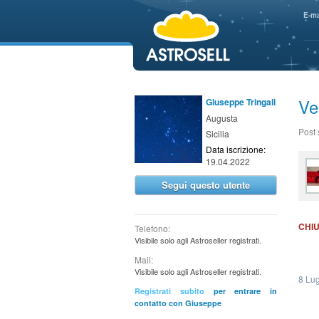
aaaaa
E-ma
Ve
Giuseppe Tringali
Augusta
Post
Sicilia
Data iscrizione:
19.04.2022
Segui questo utente
CHI
Telefono:
Visibile solo agli Astroseller registrati.
Mail:
Visibile solo agli Astroseller registrati.
8 Lug
Registrati subito
per entrare in
contatto con Giuseppe