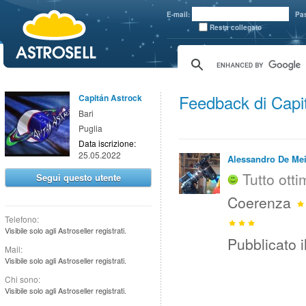
aaaaa
E-mail:
Pa
Resta collegato
Feedback di Capi
Capitán Astrock
Bari
Puglia
Data iscrizione:
25.05.2022
Alessandro De Me
Tutto otti
Segui questo utente
Coerenza
Telefono:
Visibile solo agli Astroseller registrati.
Pubblicato i
Mail:
Visibile solo agli Astroseller registrati.
Chi sono:
Visibile solo agli Astroseller registrati.