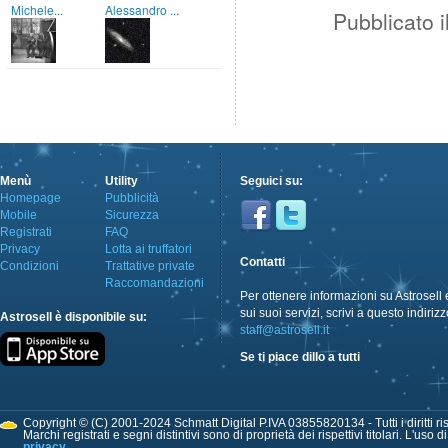
Michele...
Alessandro ...
Pubblicato i
Menù
Utility
Seguici su:
Homepage
Pubblicità
Mobile
Sicurezza
Registrati
FAQ
Privacy
Lotta ai truffatori
Contatti
Condizioni
Trattative private
Raccomandazioni
Per ottenere informazioni su Astrosell 
sui suoi servizi, scrivi a questo indirizz
Astrosell è disponibile su:
staff@astrosell.it
Se ti piace dillo a tutti
Copyright © (C) 2001-2024 Schmatt Digital P.IVA 03855820134 - Tutti i diritti ris
Marchi registrati e segni distintivi sono di proprietà dei rispettivi titolari. L'uso 
privacy