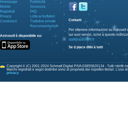
Homepage
Pubblicità
Mobile
Sicurezza
Registrati
FAQ
Privacy
Lotta ai truffatori
Contatti
Condizioni
Trattative private
Raccomandazioni
Per ottenere informazioni su Astrosell 
sui suoi servizi, scrivi a questo indirizz
Astrosell è disponibile su:
staff@astrosell.it
Se ti piace dillo a tutti
Copyright © (C) 2001-2024 Schmatt Digital P.IVA 03855820134 - Tutti i diritti ris
Marchi registrati e segni distintivi sono di proprietà dei rispettivi titolari. L'uso 
privacy