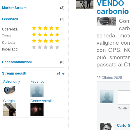
VENDO |
Market Stream
(3)
carbonio 
Feedback
(1)
Com
car
Coerenza
scheda moto
Tempi
valigione co
Cortesia
con GPS. NO
Imballaggi
può smontar
Raccomandazioni
(0)
passato al C1
Stream seguiti
(4)
25 Ottobre 2025
Astronomy
Federico
Giorgio ...
Genny Astrofilo
Caratteri
Carlo G