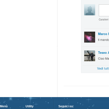
Caratteri
Marco 
ti mand
Teseo A
Ciao Mar
Vedi tut
Menù
Utility
Seguici su: