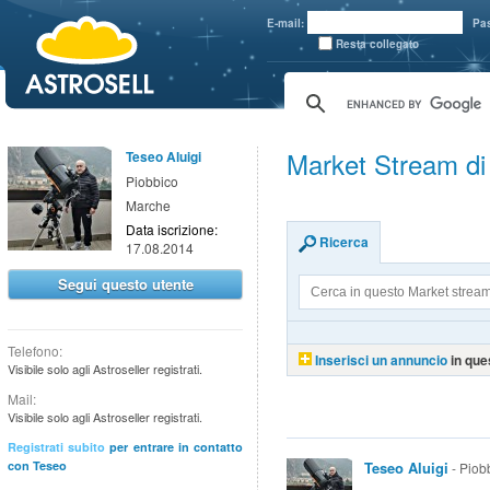
aaaaa
E-mail:
Pa
Resta collegato
Market Stream di
Teseo Aluigi
Piobbico
Marche
Data iscrizione:
Ricerca
17.08.2014
Segui questo utente
Telefono:
Inserisci un annuncio
in que
Visibile solo agli Astroseller registrati.
Mail:
Visibile solo agli Astroseller registrati.
Registrati subito
per entrare in contatto
con Teseo
Teseo Aluigi
- Piob