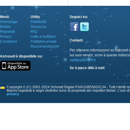
Menù
Utility
Seguici su:
Homepage
Pubblicità
Mobile
Sicurezza
Registrati
FAQ
Privacy
Lotta ai truffatori
Contatti
Condizioni
Trattative private
Raccomandazioni
Per ottenere informazioni su Astrosell 
sui suoi servizi, scrivi a questo indirizz
Astrosell è disponibile su:
staff@astrosell.it
Se ti piace dillo a tutti
Copyright © (C) 2001-2024 Schmatt Digital P.IVA 03855820134 - Tutti i diritti ris
Marchi registrati e segni distintivi sono di proprietà dei rispettivi titolari. L'uso 
privacy