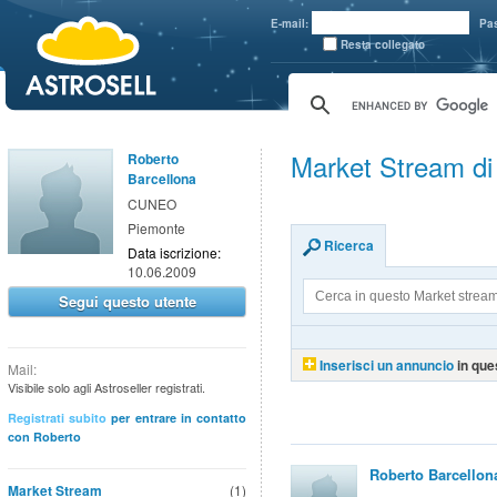
aaaaa
E-mail:
Pa
Resta collegato
Market Stream di
Roberto
Barcellona
CUNEO
Piemonte
Ricerca
Data iscrizione:
10.06.2009
Segui questo utente
Inserisci un annuncio
in que
Mail:
Visibile solo agli Astroseller registrati.
Registrati subito
per entrare in contatto
con Roberto
Roberto Barcellon
Market Stream
(1)