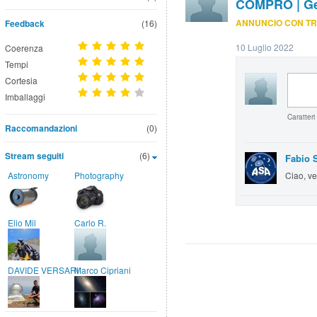
COMPRO | Geo
ANNUNCIO CON TR
Feedback
(16)
10 Luglio 2022
Coerenza
Tempi
Cortesia
Imballaggi
Caratteri
Raccomandazioni
(0)
Stream seguiti
(6)
Fabio 
Astronomy
Photography
Ciao, ve
Elio Mil
Carlo R.
DAVIDE VERSARI
Marco Cipriani