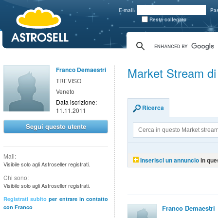
aaaaa
E-mail:
Pa
Resta collegato
Market Stream d
Franco Demaestri
TREVISO
Veneto
Data iscrizione:
Ricerca
11.11.2011
Segui questo utente
Mail:
Inserisci un annuncio
in que
Visibile solo agli Astroseller registrati.
Chi sono:
Visibile solo agli Astroseller registrati.
Registrati subito
per entrare in contatto
con Franco
Franco Demaestri