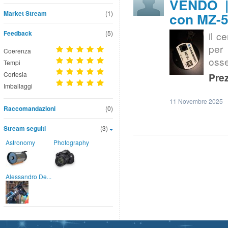
VENDO |
Market Stream
(1)
con MZ-
Feedback
(5)
il c
per
Coerenza
osse
Tempi
Cortesia
Prez
Imballaggi
11 Novembre 2025
Raccomandazioni
(0)
Stream seguiti
(3)
Astronomy
Photography
Alessandro De...