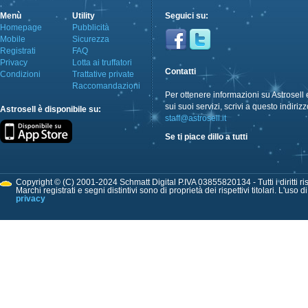
Menù
Utility
Seguici su:
Homepage
Pubblicità
Mobile
Sicurezza
Registrati
FAQ
Privacy
Lotta ai truffatori
Contatti
Condizioni
Trattative private
Raccomandazioni
Per ottenere informazioni su Astrosell 
sui suoi servizi, scrivi a questo indirizz
Astrosell è disponibile su:
staff@astrosell.it
Se ti piace dillo a tutti
Copyright © (C) 2001-2024 Schmatt Digital P.IVA 03855820134 - Tutti i diritti ris
Marchi registrati e segni distintivi sono di proprietà dei rispettivi titolari. L'uso 
privacy