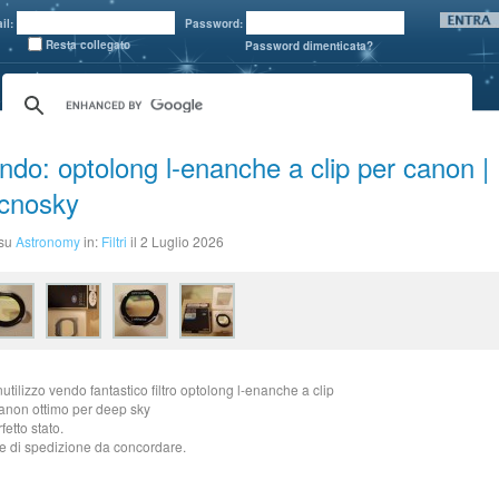
il:
Password:
Resta collegato
Password dimenticata?
ndo: optolong l-enanche a clip per canon |
cnosky
 su
Astronomy
in:
Filtri
il 2 Luglio 2026
nutilizzo vendo fantastico filtro optolong l-enanche a clip
anon ottimo per deep sky
fetto stato.
 di spedizione da concordare.