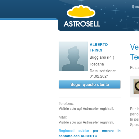
aaaaa
E-ma
Ve
ALBERTO
TRINCI
Te
Buggiano (PT)
Toscana
Post
Data iscrizione:
01.02.2021
Segui questo utente
Telefono:
Visibile solo agli Astroseller registrati.
Per i
per c
Mail:
In per
Visibile solo agli Astroseller registrati.
Spese
Registrati subito
per entrare in
contatto con ALBERTO