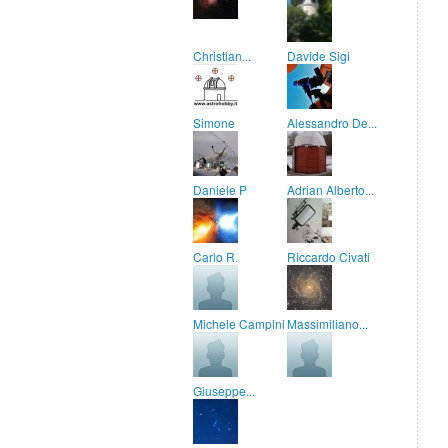
Christian...
Davide Sigi
Simone
Alessandro De...
Daniele P
Adrian Alberto...
Carlo R.
Riccardo Civati
Michele Campini
Massimiliano...
Giuseppe...