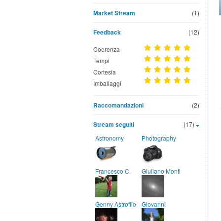
Market Stream
(1)
Feedback
(12)
Coerenza
Tempi
Cortesia
Imballaggi
Raccomandazioni
(2)
Stream seguiti
(17)
Astronomy
Photography
Francesco C.
Giuliano Monti
Genny Astrofilo
Giovanni