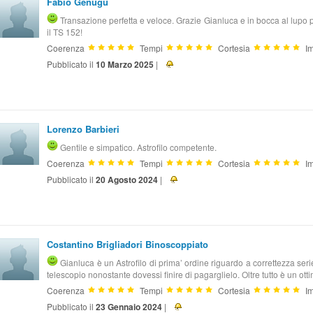
Fabio Genugu
Transazione perfetta e veloce. Grazie Gianluca e in bocca al lupo 
il TS 152!
Coerenza
Tempi
Cortesia
Im
Pubblicato il
10 Marzo 2025
|
Lorenzo Barbieri
Gentile e simpatico. Astrofilo competente.
Coerenza
Tempi
Cortesia
Im
Pubblicato il
20 Agosto 2024
|
Costantino Brigliadori Binoscoppiato
Gianluca è un Astrofilo di prima’ ordine riguardo a correttezza seriet
telescopio nonostante dovessi finire di pagarglielo. Oltre tutto è un ot
Coerenza
Tempi
Cortesia
Im
Pubblicato il
23 Gennaio 2024
|