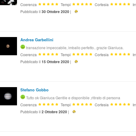
Coerenza
Tempi
Cortesia
Im
Pubblicato il
30 Ottobre 2020
|
Andrea Garbellini
transazione impeccabile, imballo perfetto.. grazie Gianluca.
Coerenza
Tempi
Cortesia
Im
Pubblicato il
15 Ottobre 2020
|
Stefano Gobbo
Tutto ok Gianluca Gentile e disponibile ,ritirato di persona
Coerenza
Tempi
Cortesia
Im
Pubblicato il
2 Ottobre 2020
|