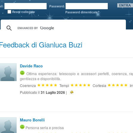
il:
Password:
Resta collegato
Password dimenticata?
Feedback di Gianluca Buzi
Davide Raco
Ottima esperienza: telescopio e accessori perfetti, coerenza, rapi
gentilezza e disponibilità.
Coerenza
Tempi
Cortesia
Im
Pubblicato il
31 Luglio 2026
|
Mauro Borelli
Persona seria e precisa