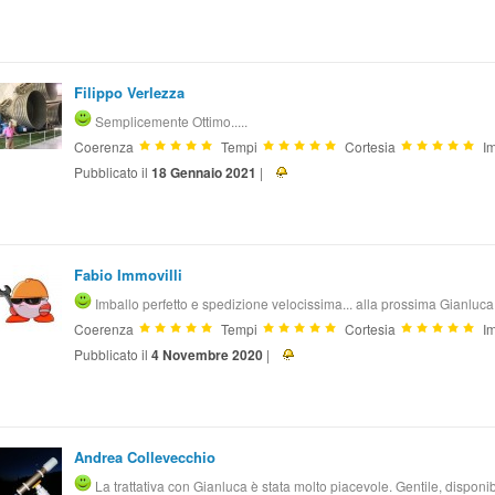
Filippo Verlezza
Semplicemente Ottimo.....
Coerenza
Tempi
Cortesia
Im
Pubblicato il
18 Gennaio 2021
|
Fabio Immovilli
Imballo perfetto e spedizione velocissima... alla prossima Gianluca
Coerenza
Tempi
Cortesia
Im
Pubblicato il
4 Novembre 2020
|
Andrea Collevecchio
La trattativa con Gianluca è stata molto piacevole. Gentile, disponi