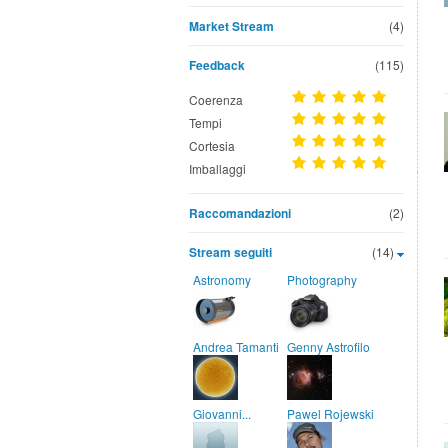
Market Stream
(4)
Feedback
(115)
Coerenza
Tempi
Cortesia
Imballaggi
Raccomandazioni
(2)
Stream seguiti
(14)
Astronomy
Photography
Andrea Tamanti
Genny Astrofilo
Giovanni...
Pawel Rojewski