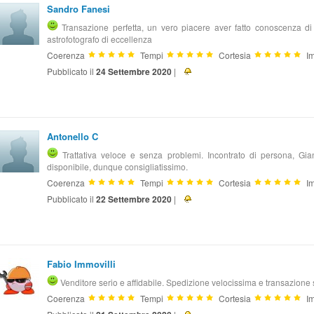
Sandro Fanesi
Transazione perfetta, un vero piacere aver fatto conoscenza d
astrofotografo di eccellenza
Coerenza
Tempi
Cortesia
Im
Pubblicato il
24 Settembre 2020
|
Antonello C
Trattativa veloce e senza problemi. Incontrato di persona, Gianl
disponibile, dunque consigliatissimo.
Coerenza
Tempi
Cortesia
Im
Pubblicato il
22 Settembre 2020
|
Fabio Immovilli
Venditore serio e affidabile. Spedizione velocissima e transazione
Coerenza
Tempi
Cortesia
Im